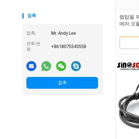
접촉
랩탑을 위
메라 모듈
접촉:
Mr. Andy Lee
전화 번
+8618075543558
호:
접촉