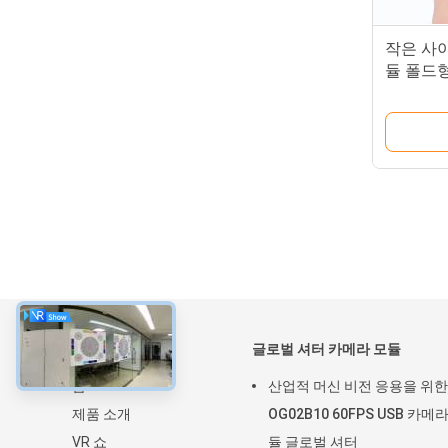
작은 사이
듈 폴드형
약
글로벌 셔터 카메라 모듈
홈
산업적 머신 비전 응용을 위한
제품 소개
OG02B10 60FPS USB 카메
VR 쇼
듈 글로벌 셔터