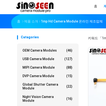
홈
홈
제품 소개
1mp Hd Camera Module 온라인 제조업체
Catagories
키워드
「1m
OEM Camera Modules
(46)
USB Camera Module
(127)
MIPI Camera Module
(88)
DVP Camera Module
(15)
Global Shutter Camera
(22)
Module
Night Vision Camera
(16)
Module