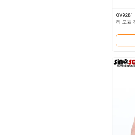
OV928
라 모듈 