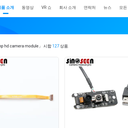
제품 소개
동영상
VR 쇼
회사 소개
연락처
뉴스
모든
p hd camera module」
시합
127
상품.