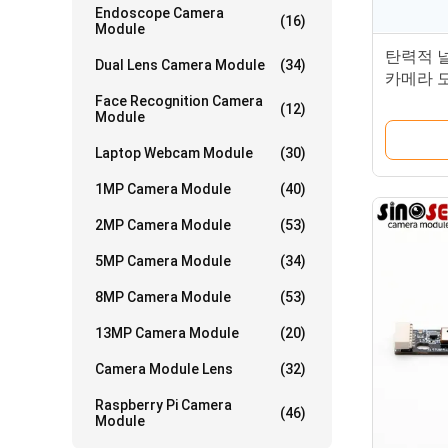
Endoscope Camera
(16)
Module
탄력적 널
Dual Lens Camera Module
(34)
카메라 모
Face Recognition Camera
(12)
Module
Laptop Webcam Module
(30)
1MP Camera Module
(40)
2MP Camera Module
(53)
5MP Camera Module
(34)
8MP Camera Module
(53)
13MP Camera Module
(20)
Camera Module Lens
(32)
Raspberry Pi Camera
(46)
Module