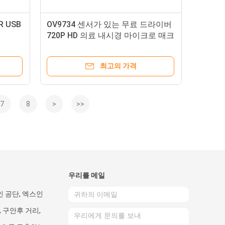
R USB
OV9734 센서가 있는 무료 드라이버
720P HD 의료 내시경 마이크로 매크
로 USB 카메라 모듈
최고의 가격
7
8
>
>>
우리를 메일
인 공단, 엑스인
 구안후 거리,