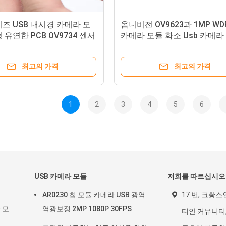
즈 USB 내시경 카메라 모
옴니비전 OV9623과 1MP WD
 유연한 PCB OV9734 센서
카메라 모듈 화소 Usb 카메라
최고의 가격
최고의 가격
1
2
3
4
5
6
USB 카메라 모듈
저희를 따르십시오
AR0230 칩 모듈 카메라 USB 광역
17 번, 크황스
라 모
역광보정 2MP 1080P 30FPS
티안 커뮤니티,