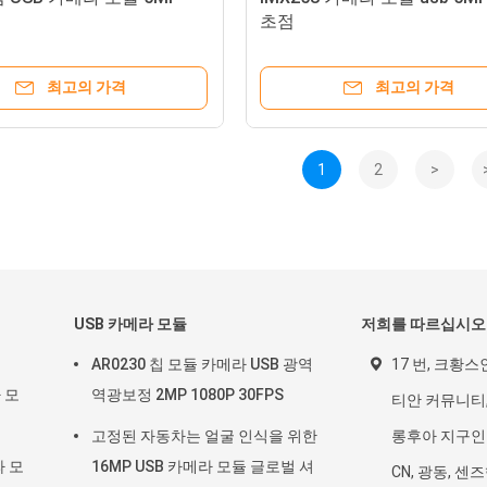
초점
최고의 가격
최고의 가격
1
2
>
USB 카메라 모듈
저희를 따르십시오
AR0230 칩 모듈 카메라 USB 광역
17 번, 크황스
라 모
역광보정 2MP 1080P 30FPS
티안 커뮤니티,
고정된 자동차는 얼굴 인식을 위한
롱후아 지구인
라 모
16MP USB 카메라 모듈 글로벌 셔
CN, 광동, 센즈