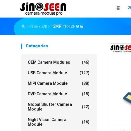
홈
홈
제품 소개
13MP 카메라 모듈
Catagories
OEM Camera Modules
(46)
USB Camera Module
(127)
MIPI Camera Module
(88)
DVP Camera Module
(15)
Global Shutter Camera
(22)
Module
Night Vision Camera
(16)
Module