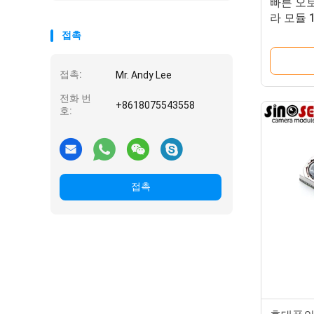
빠른 오토
라 모듈 
접촉
접촉:
Mr. Andy Lee
전화 번
+8618075543558
호:
접촉