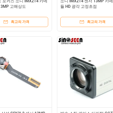
 포커스 소니 IMX214 카메
소니 IMX214 센서 13MP 카
13MP 고해상도
듈 HD 광각 고정초점
최고의 가격
최고의 가격