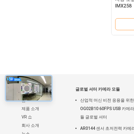
IMX258
약
글로벌 셔터 카메라 모듈
홈
산업적 머신 비전 응용을 위한
제품 소개
OG02B10 60FPS USB 카메
VR 쇼
듈 글로벌 셔터
회사 소개
AR0144 센서 초저전력 카메
뉴스