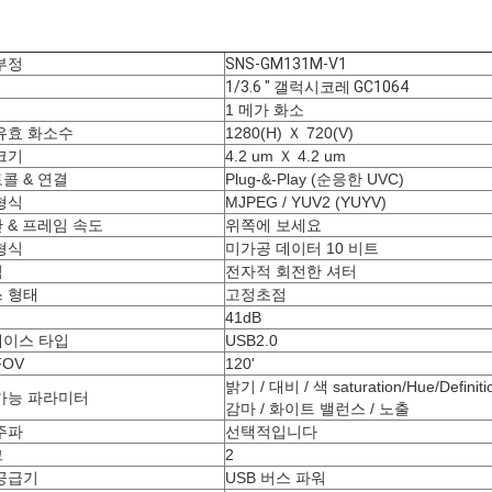
부정
SNS-GM131M-V1
1/3.6 " 갤럭시코레 GC1064
1 메가 화소
유효 화소수
1280(H) Ｘ 720(V)
크기
4.2 um Ｘ 4.2 um
콜 & 연결
Plug-&-Play (순응한 UVC)
형식
MJPEG / YUV2 (YUYV)
 & 프레임 속도
위쪽에 보세요
형식
미가공 데이터 10 비트
식
전자적 회전한 셔터
 형태
고정초점
비
41dB
이스 타입
USB2.0
FOV
120'
밝기 / 대비 / 색 saturation/Hue/Definiti
가능 파라미터
감마 / 화이트 밸런스 / 노출
주파
선택적입니다
크
2
공급기
USB 버스 파워