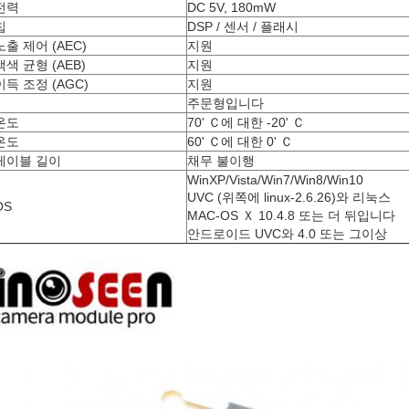
전력
DC 5V, 180mW
칩
DSP / 센서 / 플래시
출 제어 (AEC)
지원
색 균형 (AEB)
지원
득 조정 (AGC)
지원
주문형입니다
온도
70' Ｃ에 대한 -20' Ｃ
온도
60' Ｃ에 대한 0' Ｃ
 케이블 길이
채무 불이행
WinXP/Vista/Win7/Win8/Win10
UVC (위쪽에 linux-2.6.26)와 리눅스
OS
MAC-OS Ｘ 10.4.8 또는 더 뒤입니다
안드로이드 UVC와 4.0 또는 그이상