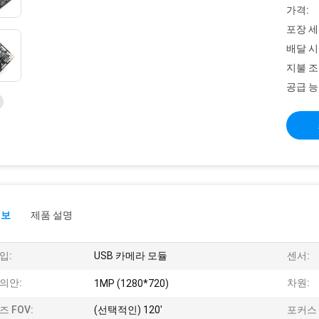
가격:
포장 세
배달 시
지불 조
공급 능
정보
제품 설명
입:
USB 카메라 모듈
센서:
의안:
차원:
1MP (1280*720)
즈 FOV:
(선택적인) 120'
포커스 