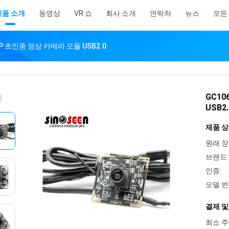
제품 소개
동영상
VR 쇼
회사 소개
연락처
뉴스
모든
0P 초인종 영상 카메라 모듈 USB2.0
GC10
USB2.
제품 상
원래 장
브랜드 
인증:
모델 번
결제 및
최소 주