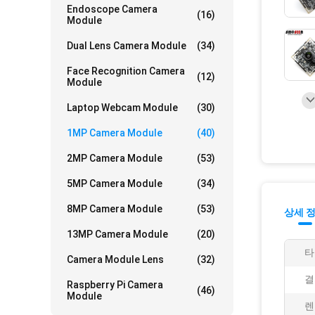
Endoscope Camera
(16)
Module
Dual Lens Camera Module
(34)
Face Recognition Camera
(12)
Module
Laptop Webcam Module
(30)
1MP Camera Module
(40)
2MP Camera Module
(53)
5MP Camera Module
(34)
8MP Camera Module
(53)
상세 
13MP Camera Module
(20)
타
Camera Module Lens
(32)
결
Raspberry Pi Camera
(46)
Module
렌