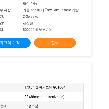
협상 가능
부 사항:
카톤 박스에서 Tray+Anti-static 가방
간:
2-3weeks
건:
전신환
력:
500000개 부분 / 달
최고의 가격
접촉
1/3.6 " 갤럭시코레 GC1064
38x38mm(customizable)
형태:
고정초점