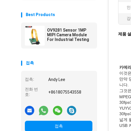
인
Best Products
강
OV9281 Sensor 1MP
제품 
MIPI Camera Module
For Industrial Testing
접촉
카메라
이것은
만약 
접촉:
Andy Lee
니다.
전화 번
그것은
+8618075543558
호:
MPE
30fp
YUYV
30fp
넓게 
USB
접촉