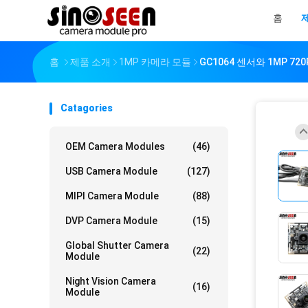
홈
홈
제품 소개
1MP 카메라 모듈
GC1064 센서와 1MP 72
Catagories
OEM Camera Modules
(46)
USB Camera Module
(127)
MIPI Camera Module
(88)
DVP Camera Module
(15)
Global Shutter Camera
(22)
Module
Night Vision Camera
(16)
Module