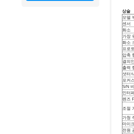
상술
모델 
센서
화소
가장 
화소 
프로토
압축 
결의안
출력 
셧터
포커스
S/N 
인터페
렌즈 
조절 
가청 
마이
전원 