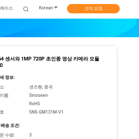
Korean
 케이스
견적 요청
64 센서와 1MP 720P 초인종 영상 카메라 모듈
0
세 정보:
소:
센즈헨, 중국
이름:
Sinoseen
RoHS
호:
SNS-GM131M-V1
 배송 조건:
문 수량:
3