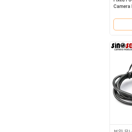
Camera 
Mainboa
보안 모