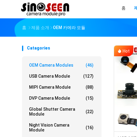
홈
홈
제품 소개
OEM 카메라 모듈
Catagories
Hot
OEM Camera Modules
(46)
USB Camera Module
(127)
MIPI Camera Module
(88)
DVP Camera Module
(15)
Global Shutter Camera
(22)
Module
Night Vision Camera
(16)
Module