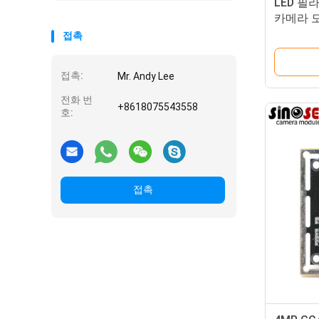
LED 필
카메라 
접촉
접촉:
Mr. Andy Lee
전화 번
+8618075543558
호:
접촉