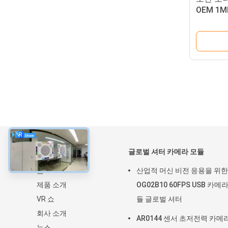
OEM 1M
USB 카
약
글로벌 셔터 카메라 모듈
홈
산업적 머신 비전 응용을 위한
제품 소개
OG02B10 60FPS USB 카메
VR 쇼
듈 글로벌 셔터
회사 소개
AR0144 센서 초저전력 카메
뉴스