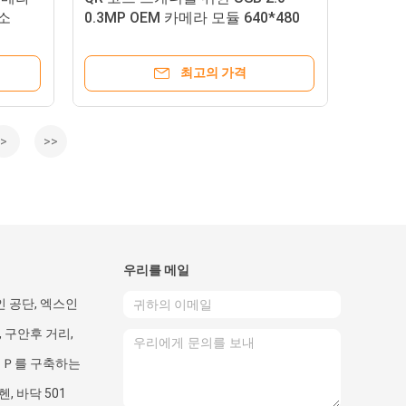
화소
0.3MP OEM 카메라 모듈 640*480
화소
최고의 가격
>
>>
우리를 메일
인 공단, 엑스인
 구안후 거리,
 Ｐ를 구축하는
헨, 바닥 501