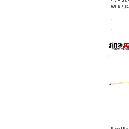
4MP G
WDR 반
Fixed F