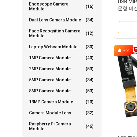
USB MI
Endoscope Camera
(16)
문형 비
Module
Dual Lens Camera Module
(34)
Face Recognition Camera
(12)
Module
Laptop Webcam Module
(30)
Hot
1MP Camera Module
(40)
2MP Camera Module
(53)
5MP Camera Module
(34)
8MP Camera Module
(53)
13MP Camera Module
(20)
Camera Module Lens
(32)
Raspberry Pi Camera
(46)
Module