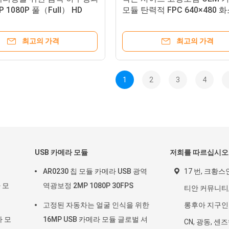
P 1080P 풀（Full） HD
모듈 탄력적 FPC 640×480 
메라 모듈
최고의 가격
최고의 가격
1
2
3
4
USB 카메라 모듈
저희를 따르십시오
AR0230 칩 모듈 카메라 USB 광역
17 번, 크황스
라 모
역광보정 2MP 1080P 30FPS
티안 커뮤니티,
고정된 자동차는 얼굴 인식을 위한
롱후아 지구인
라 모
16MP USB 카메라 모듈 글로벌 셔
CN, 광동, 센즈