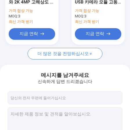
와 2K 4MP 고해상도 카
USB 카메라 모듈 고동
USB 카메라 모듈
메라 모듈
적 범위 HDR OV2735
가격:
협상 가능
가격:
협상 가능
센서
MOQ:
MIPI 카메라 모듈
3
MOQ:
3
최신 가격 받기
최신 가격 받기
DVP 카메라 모듈
지금 연락
지금 연락
글로벌 셔터 카메라 모듈
더 많은 것을 전망하십시오
야간 시력 카메라 모듈
내시경 카메라 모듈
메시지를 남겨주세요
듀얼 렌즈 카메라 모듈
신속하게 답변 드리겠습니다
얼굴 인식 카메라 모듈
랩탑 웹캠 모듈
1MP 카메라 모듈