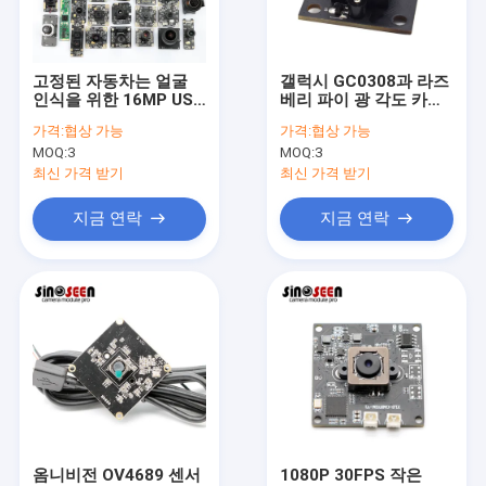
VR 쇼
회사 소개
고정된 자동차는 얼굴
갤럭시 GC0308과 라즈
인식을 위한 16MP USB
베리 파이 광 각도 카메
공장 투어
카메라 모듈 글로벌 셔
라 모듈 25x25mm
가격:
협상 가능
가격:
협상 가능
터를 집중시킵니다
MOQ:
3
MOQ:
3
품질 관리
최신 가격 받기
최신 가격 받기
연락처
지금 연락
지금 연락
뉴스
모든 케이스
견적 요청
OEM 카메라 모듈
옴니비전 OV4689 센서
1080P 30FPS 작은