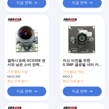
지금 연락
지금 연락
갤럭시코레 GC0308 센
머신 비전을 위한
서와 낮은 소비 전력
0.3MP 글로벌 셔터 카
0.3MP USB 카메라 모
메라 모듈 OV7251 센서
가격:
협상 가능
가격:
협상 가능
듈
MOQ:
200
MOQ:
3
최신 가격 받기
최신 가격 받기
지금 연락
지금 연락