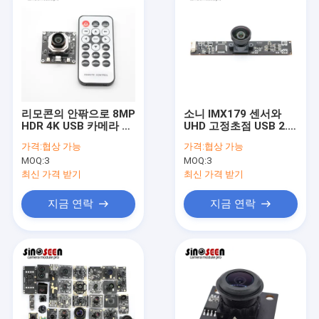
리모콘의 안팎으로 8MP
소니 IMX179 센서와
HDR 4K USB 카메라 모
UHD 고정초점 USB 2.0
듈 자동화된 줌
카메라 모듈
가격:
협상 가능
가격:
협상 가능
MOQ:
3
MOQ:
3
최신 가격 받기
최신 가격 받기
지금 연락
지금 연락
홈
제품 소개
동영상