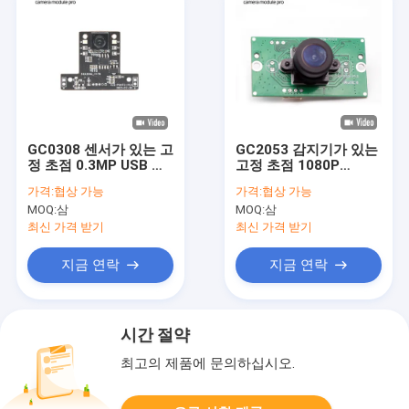
GC0308 센서가 있는 고
GC2053 감지기가 있는
정 초점 0.3MP USB 카
고정 초점 1080P
메라 모듈
30FPS 2MP USB 카메
가격:
협상 가능
가격:
협상 가능
라 모듈
MOQ:
삼
MOQ:
삼
최신 가격 받기
최신 가격 받기
지금 연락
지금 연락
시간 절약
최고의 제품에 문의하십시오.