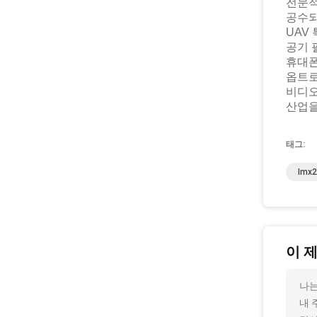
전문
공
U
공
휴
옵
비
산업
태그:
Imx
이 
나는
내 