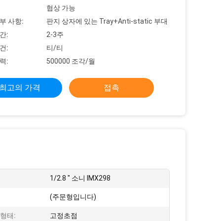
협상 가능
부 사항:
판지 상자에 있는 Tray+Anti-static 부대
간:
2-3주
건:
티/티
력:
500000 조각/월
최고의 가격
접촉
1/2.8 " 소니 IMX298
(주문형입니다)
형태:
고정초점