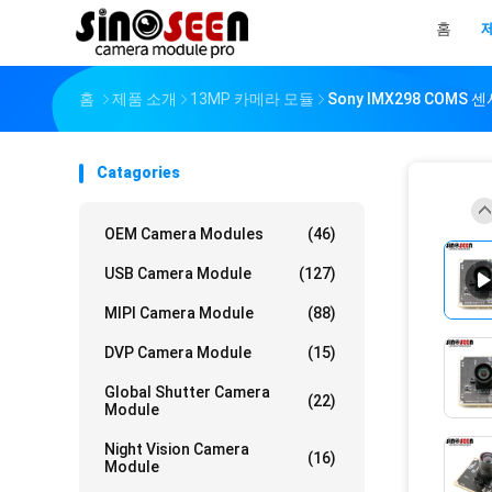
홈
홈
제품 소개
13MP 카메라 모듈
Sony IMX298 COMS
Catagories
OEM Camera Modules
(46)
USB Camera Module
(127)
MIPI Camera Module
(88)
DVP Camera Module
(15)
Global Shutter Camera
(22)
Module
Night Vision Camera
(16)
Module