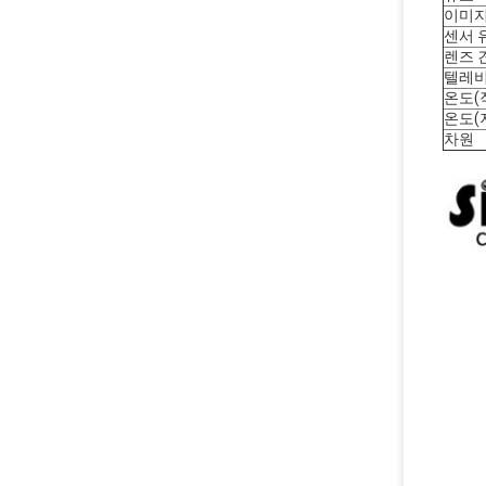
이미지
센서 
렌즈 
텔레비
온도(
온도(
차원