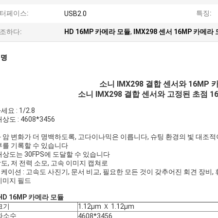
터페이스:
특징:
USB2.0
조하다:
HD 16MP 카메라 모듈
,
IMX298 센서 16MP 카메라
설명
소니 IMX298 결합 센서와 16MP 
소니 IMX298 결합 센서와 고정된 초점 1
요 : 1/2.8
상도 : 4608*3456
빛과 암 변화가 더 명백하도록, 고다이나믹은 이릅니다, 슈팅 환경의 빛 대조적이
부를 기록할 수 있습니다
 해상도는 30FPS에 도달할 수 있습니다
감도, 저 전력 소모, 고속 이미지 캡쳐로
케이션 : 고속도 사진기, 문서 비교, 필요한 모든 것이 갖추어진 회견 장비,
이미지 필드
HD 16MP 카메라 모듈
크기
1.12μm Ｘ 1.12μm
화소수
4608*3456