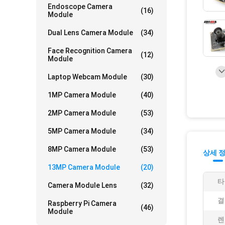
Endoscope Camera
(16)
Module
Dual Lens Camera Module
(34)
Face Recognition Camera
(12)
Module
Laptop Webcam Module
(30)
1MP Camera Module
(40)
2MP Camera Module
(53)
5MP Camera Module
(34)
8MP Camera Module
(53)
상세 
13MP Camera Module
(20)
타
Camera Module Lens
(32)
결
Raspberry Pi Camera
(46)
Module
렌