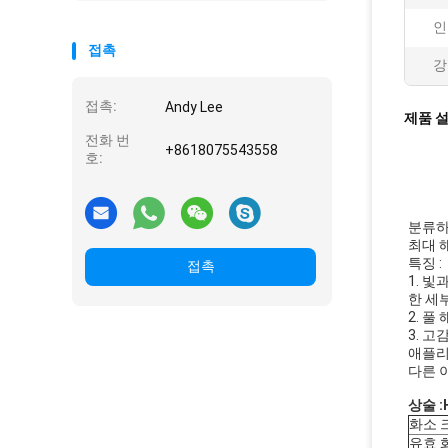
인
접촉
강
접촉:
Andy Lee
제품 
전화 번
+8618075543558
호:
분류하세
최대 해
특징 :
접촉
1. 
한 세
2. 풀
3. 고
애플리
다른 
상술 :
화소 
유효 