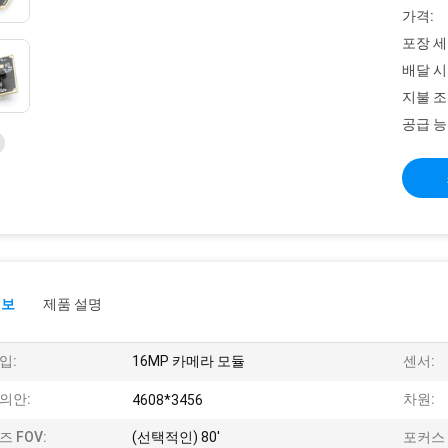
가격:
포장 세
배달 시
지불 조
공급 능
정보
제품 설명
입:
16MP 카메라 모듈
센서:
의안:
차원:
4608*3456
즈 FOV:
(선택적인) 80'
포커스 