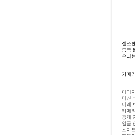
센즈헨
중국 
우리는
카메라
이미
머
미
카메
홍채
얼
스