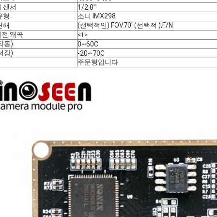
 센서
1/2.8"
유형
소니 IMX298
견해
(선택적인) FOV70' (선택적 ),F/N
전 왜곡
<1>
작동)
0~60C
저장)
-20~70C
주문형입니다