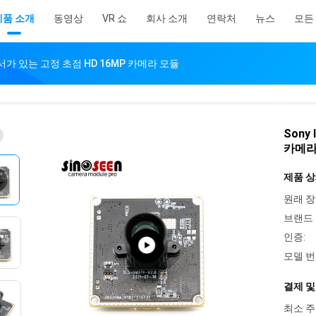
제품 소개
동영상
VR 쇼
회사 소개
연락처
뉴스
모든
 센서가 있는 고정 초점 HD 16MP 카메라 모듈
Sony
카메라
제품 상
원래 장
브랜드 
인증:
모델 번
결제 및
최소 주