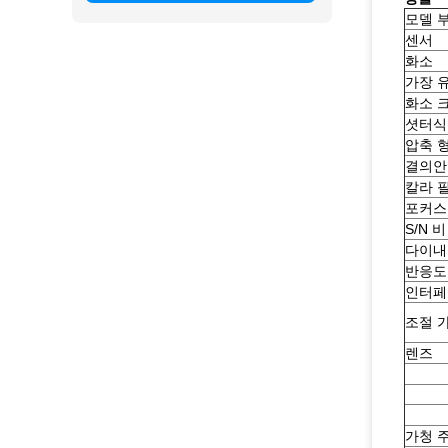
모델 
센서
화소
가장 
화소 
셧터식
압축 
결의안
칼라 
포커스
S/N 비
다이내
반응도
인터페
조절 
렌즈
가청 