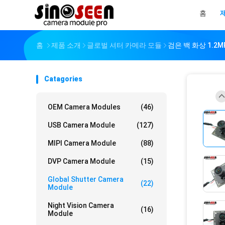
홈
홈
제품 소개
글로벌 셔터 카메라 모듈
검은 백 화상 1.2
Catagories
OEM Camera Modules
(46)
USB Camera Module
(127)
MIPI Camera Module
(88)
DVP Camera Module
(15)
Global Shutter Camera
(22)
Module
Night Vision Camera
(16)
Module