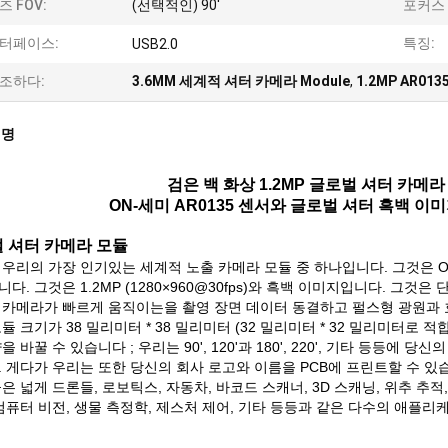
즈 FOV:
(선택적인) 90'
포커스 
터페이스:
특징:
USB2.0
조하다:
3.6MM 세계적 셔터 카메라 Module
,
1.2MP AR01
설명
검은 백 화상 1.2MP 글로벌 셔터 카메라 
ON-세미 AR0135 센서와 글로벌 셔터 흑백 이미지
 셔터 카메라 모듈
우리의 가장 인기있는 세계적 노출 카메라 모듈 중 하나입니다. 그것은 ON
다. 그것은 1.2MP (1280×960@30fps)와 흑백 이미지입니다. 그것
 카메라가 빠르게 움직이는을 촬영 장면 데이터 동결하고 펄스형 광원과 
듈 크기가 38 밀리미터 * 38 밀리미터 (32 밀리미터 * 32 밀리미터로
을 바꿀 수 있습니다 ; 우리는 90', 120'과 180', 220', 기타 등등에 당
 게다가 우리는 또한 당신의 회사 로고와 이름을 PCB에 프린트할 수 있
은 넓게 드론들, 로보틱스, 자동차, 바코드 스캐너, 3D 스캐닝, 위추 추적, 아
컴퓨터 비전, 생물 측정학, 제스처 제어, 기타 등등과 같은 다수의 애플