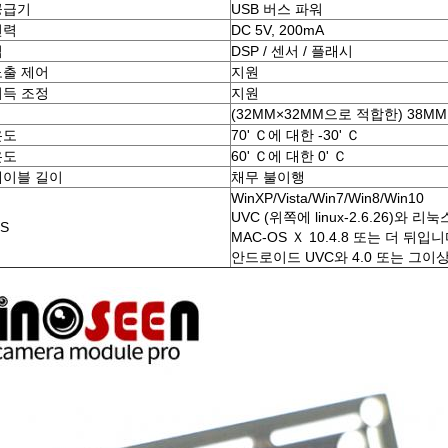
공급기
USB 버스 파워
전력
DC 5V, 200mA
칩
DSP / 센서 / 플래시
노출 제어
지원
이득 조정
지원
(32MM×32MM으로 적합한) 38MM
온도
70' Ｃ에 대한 -30' Ｃ
온도
60' Ｃ에 대한 0' Ｃ
케이블 길이
채무 불이행
WinXP/Vista/Win7/Win8/Win10
UVC (위쪽에 linux-2.6.26)와 리눅
S
MAC-OS Ｘ 10.4.8 또는 더 뒤입
안드로이드 UVC와 4.0 또는 그이