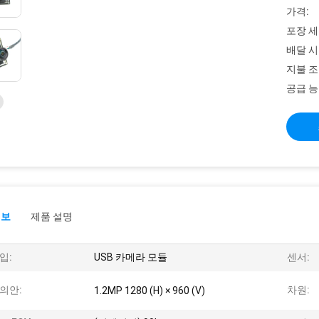
가격:
포장 세
배달 시
지불 조
공급 능
정보
제품 설명
입:
USB 카메라 모듈
센서:
의안:
차원:
1.2MP 1280 (H) × 960 (V)