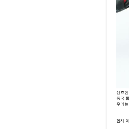
센즈헨
중국 톱
우리는 
현재 이