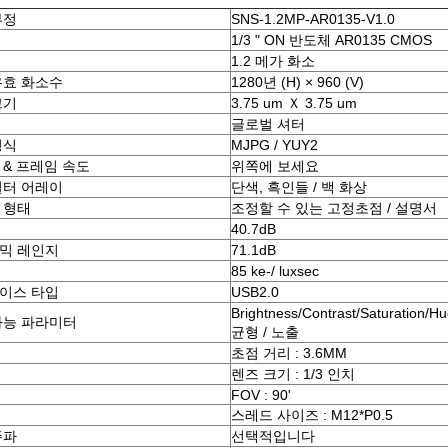
부정
SNS-1.2MP-AR0135-V1.0
1/3 " ON 반도체 AR0135 CMOS
1.2 메가 화소
유효 화소수
1280년 (H) × 960 (V)
크기
3.75 um Ｘ 3.75 um
글로벌 셔터
형식
MJPG / YUY2
 & 프레임 속도
위쪽에 보세요
필터 어레이
단색, 흑인들 / 백 화상
 형태
조정할 수 있는 고정초점 / 설명서
40.7dB
믹 레인지
71.1dB
85 ke-/ luxsec
이스 타입
USB2.0
Brightness/Contrast/Saturation/H
가능 파라미터
균형 / 노출
초점 거리 : 3.6MM
렌즈 크기 : 1/3 인치
FOV : 90'
스레드 사이즈 : M12*P0.5
주파
선택적입니다