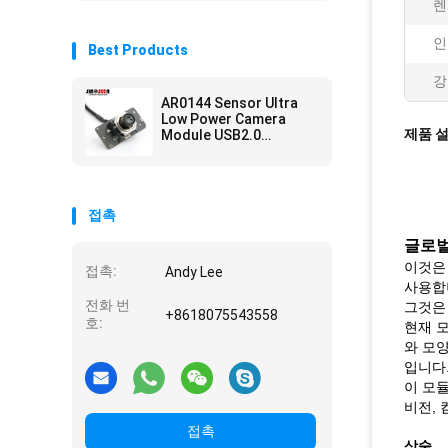
렌
인
Best Products
강
AR0144 Sensor Ultra
Low Power Camera
제품 
Module USB2.0
Interface M12 Lens
접촉
글로벌
이것은 
접촉:
Andy Lee
사용합니
전화 번
그것은
+8618075543558
호:
현재 모
와 모양
입니다.
이 모듈
비전, 
접촉
상술