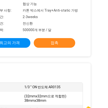
협상 가능
부 사항:
카톤 박스에서 Tray+Anti-static 가방
간:
2-3weeks
건:
전신환
력:
500000개 부분 / 달
최고의 가격
접촉
1/3 " ON 반도체 AR0135
(32mmx32mm으로 적합한)
38mmx38mm