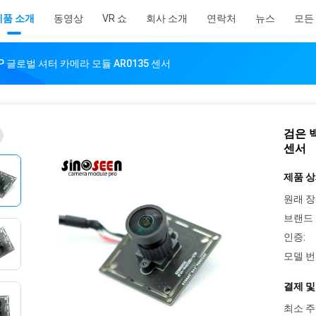
제품 소개
동영상
VR 쇼
회사 소개
연락처
뉴스
모든
MP 글로벌 셔터 카메라 모듈 AR0135 센서
검은 백
센서
제품 상
원래 장
브랜드 
인증:
모델 번
결제 및
최소 주