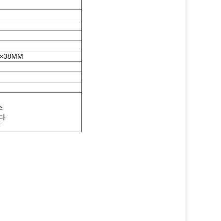
×38MM
스
니다
상