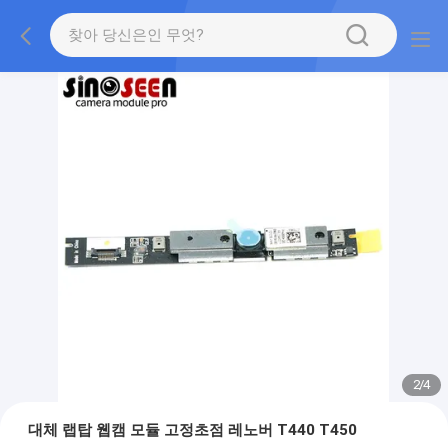
2
/
4
대체 랩탑 웹캠 모듈 고정초점 레노버 T440 T450