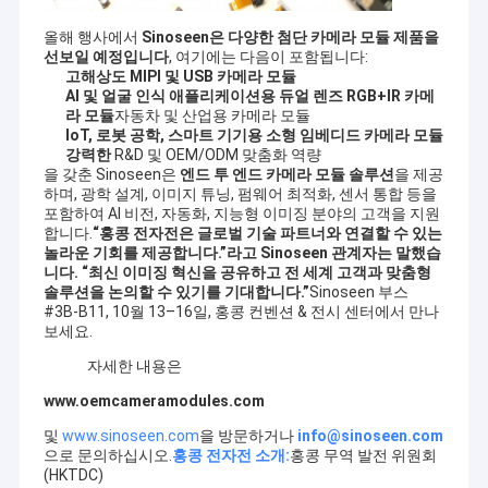
올해 행사에서
Sinoseen은 다양한 첨단 카메라 모듈 제품을
선보일 예정입니다
, 여기에는 다음이 포함됩니다:
고해상도 MIPI 및 USB 카메라 모듈
AI 및 얼굴 인식 애플리케이션용 듀얼 렌즈 RGB+IR 카메
라 모듈
자동차 및 산업용 카메라 모듈
IoT, 로봇 공학, 스마트 기기용 소형 임베디드 카메라 모듈
강력한
R&D 및 OEM/ODM 맞춤화 역량
을 갖춘 Sinoseen은
엔드 투 엔드 카메라 모듈 솔루션
을 제공
하며, 광학 설계, 이미지 튜닝, 펌웨어 최적화, 센서 통합 등을
포함하여 AI 비전, 자동화, 지능형 이미징 분야의 고객을 지원
합니다.
“홍콩 전자전은 글로벌 기술 파트너와 연결할 수 있는
놀라운 기회를 제공합니다.”라고 Sinoseen 관계자는 말했습
니다. “최신 이미징 혁신을 공유하고 전 세계 고객과 맞춤형
솔루션을 논의할 수 있기를 기대합니다.”
Sinoseen 부스
#3B-B11, 10월 13–16일, 홍콩 컨벤션 & 전시 센터에서 만나
보세요.
자세한 내용은
www.oemcameramodules.com
및
www.sinoseen.com
을 방문하거나
info@sinoseen.com
으로 문의하십시오.
홍콩 전자전 소개:
홍콩 무역 발전 위원회
(HKTDC)